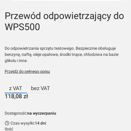
Przewód odpowietrzający do
WPS500
Do odpowietrzania sprzętu testowego. Bezpiecznie obsługuje
benzynę, naftę, oleje opałowe, środki tnące, chłodziwa na bazie
glikolu i inne.
Przejdź do pełnego opisu
z VAT
bez VAT
Cena
118,08 zł
Dostępność:
na wyczerpaniu
Czas wysyłki:
14 dni
Ilość