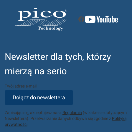
Newsletter dla tych, którzy
mierzą na serio
Twój adres e-mail
Dołącz do newslettera
Zapisując się, akceptujesz nasz
Regulamin
(w zakresie dotyczącym
Newslettera). Przetwarzanie danych odbywa się zgodnie z
Polityką
prywatności
.