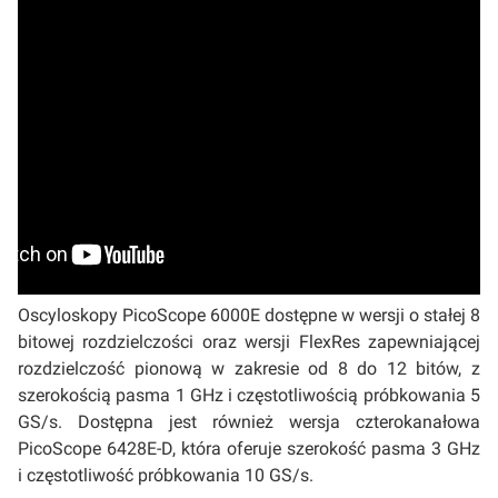
Oscyloskopy PicoScope 6000E dostępne w wersji o stałej 8
bitowej rozdzielczości oraz wersji FlexRes zapewniającej
rozdzielczość pionową w zakresie od 8 do 12 bitów, z
szerokością pasma 1 GHz i częstotliwością próbkowania 5
GS/s. Dostępna jest również wersja czterokanałowa
PicoScope 6428E-D, która oferuje szerokość pasma 3 GHz
i częstotliwość próbkowania 10 GS/s.