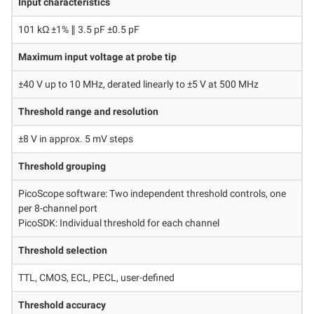
Input characteristics
101 kΩ ±1% ∥ 3.5 pF ±0.5 pF
Maximum input voltage at probe tip
±40 V up to 10 MHz, derated linearly to ±5 V at 500 MHz
Threshold range and resolution
±8 V in approx. 5 mV steps
Threshold grouping
PicoScope software: Two independent threshold controls, one
per 8-channel port
PicoSDK: Individual threshold for each channel
Threshold selection
TTL, CMOS, ECL, PECL, user-defined
Threshold accuracy