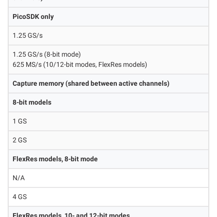
PicoSDK only
1.25 GS/s
1.25 GS/s (8-bit mode)
625 MS/s (10/12-bit modes, FlexRes models)
Capture memory (shared between active channels)
8-bit models
1 GS
2 GS
FlexRes models, 8-bit mode
N/A
4 GS
FlexRes models, 10- and 12-bit modes