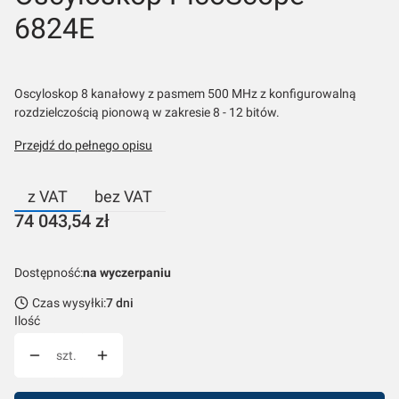
6824E
Oscyloskop 8 kanałowy z pasmem 500 MHz z konfigurowalną
rozdzielczością pionową w zakresie 8 - 12 bitów.
Przejdź do pełnego opisu
z VAT
bez VAT
Cena
74 043,54 zł
Dostępność:
na wyczerpaniu
Czas wysyłki:
7 dni
Ilość
szt.