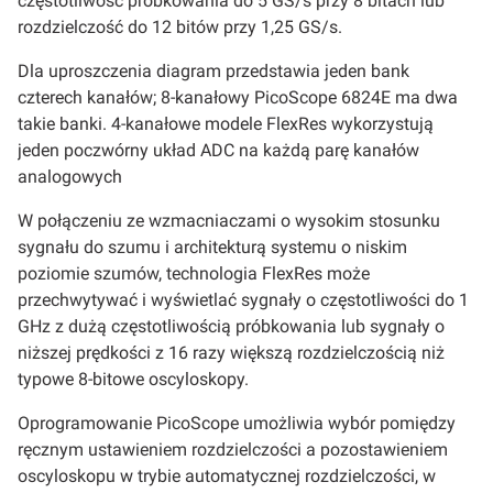
częstotliwość próbkowania do 5 GS/s przy 8 bitach lub
rozdzielczość do 12 bitów przy 1,25 GS/s.
Dla uproszczenia diagram przedstawia jeden bank
czterech kanałów; 8-kanałowy PicoScope 6824E ma dwa
takie banki. 4-kanałowe modele FlexRes wykorzystują
jeden poczwórny układ ADC na każdą parę kanałów
analogowych
W połączeniu ze wzmacniaczami o wysokim stosunku
sygnału do szumu i architekturą systemu o niskim
poziomie szumów, technologia FlexRes może
przechwytywać i wyświetlać sygnały o częstotliwości do 1
GHz z dużą częstotliwością próbkowania lub sygnały o
niższej prędkości z 16 razy większą rozdzielczością niż
typowe 8-bitowe oscyloskopy.
Oprogramowanie PicoScope umożliwia wybór pomiędzy
ręcznym ustawieniem rozdzielczości a pozostawieniem
oscyloskopu w trybie automatycznej rozdzielczości, w