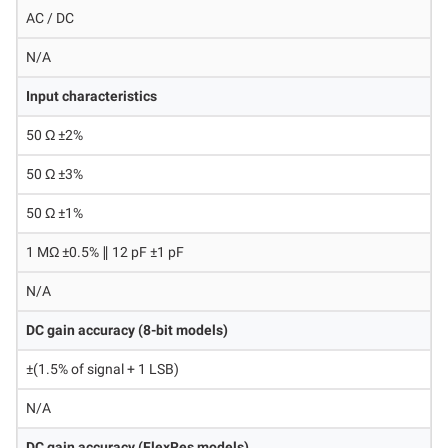
AC / DC
N/A
Input characteristics
50 Ω ±2%
50 Ω ±3%
50 Ω ±1%
1 MΩ ±0.5% ∥ 12 pF ±1 pF
N/A
DC gain accuracy (8-bit models)
±(1.5% of signal + 1 LSB)
N/A
DC gain accuracy (FlexRes models)