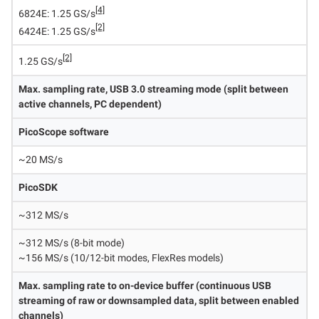
[4]
6824E: 1.25 GS/s
[2]
6424E: 1.25 GS/s
[2]
1.25 GS/s
Max. sampling rate, USB 3.0 streaming mode (split between
active channels, PC dependent)
PicoScope software
~20 MS/s
PicoSDK
~312 MS/s
~312 MS/s (8-bit mode)
~156 MS/s (10/12-bit modes, FlexRes models)
Max. sampling rate to on-device buffer (continuous USB
streaming of raw or downsampled data, split between enabled
channels)