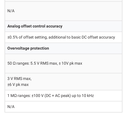
N/A
Analog offset control accuracy
±0.5% of offset setting, additional to basic DC offset accuracy
Overvoltage protection
50 Ω ranges: 5.5 V RMS max, ± 10V pk max
3 V RMS max,
±6 V pk max
1 MΩ ranges: ±100 V (DC + AC peak) up to 10 kHz
N/A