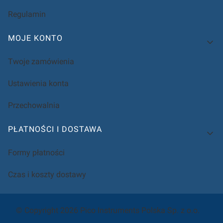
Regulamin
MOJE KONTO
Twoje zamówienia
Ustawienia konta
Przechowalnia
PŁATNOŚCI I DOSTAWA
Formy płatności
Czas i koszty dostawy
© Copyright 2026 Pico Instruments Polska Sp. z o.o.