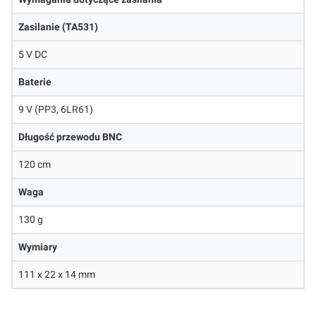
Zasilanie (TA531)
5 V DC
Baterie
9 V (PP3, 6LR61)
Długość przewodu BNC
120 cm
Waga
130 g
Wymiary
111 x 22 x 14 mm