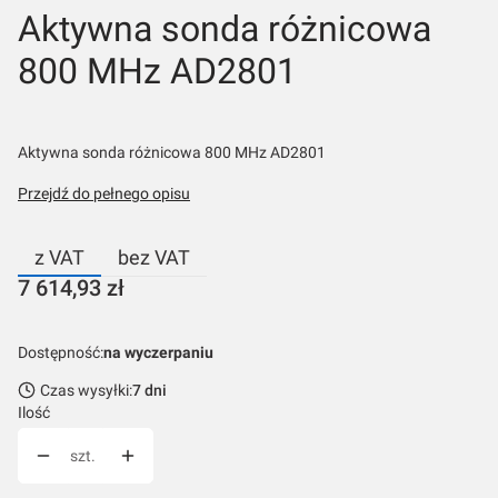
Aktywna sonda różnicowa
800 MHz AD2801
Aktywna sonda różnicowa 800 MHz AD2801
Przejdź do pełnego opisu
z VAT
bez VAT
Cena
7 614,93 zł
Dostępność:
na wyczerpaniu
Czas wysyłki:
7 dni
Ilość
szt.