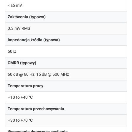
< ±5 mV
Zakłócenia (typowo)
0.3 mV RMS
Impedancja źródła (typowa)
50 Ω
CMRR (typowy)
60 dB @ 60 Hz; 15 dB @ 500 MHz
Temperatura pracy
–10 to +40 °C
Temperatura przechowywania
–30 to +70 °C
Wymagania dotyczące zasilania