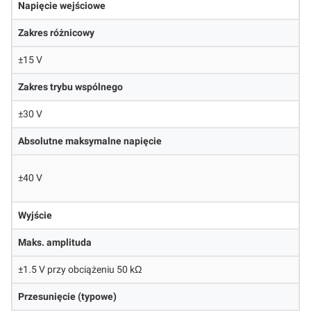
Napięcie wejściowe
Zakres różnicowy
±15 V
Zakres trybu wspólnego
±30 V
Absolutne maksymalne napięcie
±40 V
Wyjście
Maks. amplituda
±1.5 V przy obciążeniu 50 kΩ
Przesunięcie (typowe)