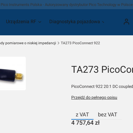
Pico Instruments Polska - Autoryzowany dystrybutor Pico Technology w Polsce
Urządzenia RF
Diagnostyka pojazdowa
Promocje
Zalo
dy pomiarowe o niskiej impedancji
TA273 PicoConnect 922
TA273 PicoCo
PicoConnect 922 20:1 DC coupled 
Przejdź do pełnego opisu
z VAT
bez VAT
Cena
4 757,64 zł