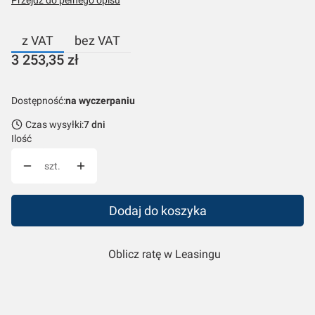
Przejdź do pełnego opisu
z VAT
bez VAT
Cena
3 253,35 zł
Dostępność:
na wyczerpaniu
Czas wysyłki:
7 dni
Ilość
szt.
Dodaj do koszyka
Oblicz ratę w Leasingu