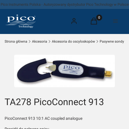
Pico Instruments Polska - Autoryzowany dystrybutor Pico Technology w Polsce
Produkty w koszyk
Zaloguj się
Koszyk
Menu
Strona główna
Akcesoria
Akcesoria do oscyloskopów
TA278 PicoConnect 913
PicoConnect 913 10:1 AC coupled analogue