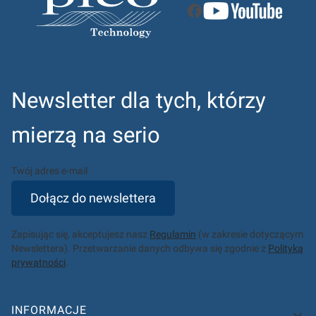
Newsletter dla tych, którzy
mierzą na serio
Twój adres e-mail
Dołącz do newslettera
Zapisując się, akceptujesz nasz
Regulamin
(w zakresie dotyczącym
Newslettera). Przetwarzanie danych odbywa się zgodnie z
Polityką
prywatności
.
INFORMACJE