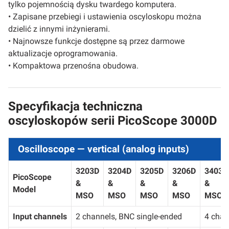
tylko pojemnością dysku twardego komputera.
• Zapisane przebiegi i ustawienia oscyloskopu można
dzielić z innymi inżynierami.
• Najnowsze funkcje dostępne są przez darmowe
aktualizacje oprogramowania.
• Kompaktowa przenośna obudowa.
Specyfikacja techniczna
oscyloskopów serii PicoScope 3000D
Oscilloscope — vertical (analog inputs)
3203D
3204D
3205D
3206D
3403D
PicoScope
&
&
&
&
&
Model
MSO
MSO
MSO
MSO
MSO
Input channels
2 channels, BNC single-ended
4 chan