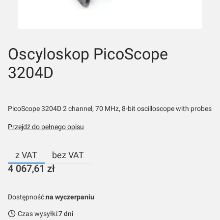
Oscyloskop PicoScope
3204D
PicoScope 3204D 2 channel, 70 MHz, 8-bit oscilloscope with probes
Przejdź do pełnego opisu
z VAT
bez VAT
Cena
4 067,61 zł
Dostępność:
na wyczerpaniu
Czas wysyłki:
7 dni