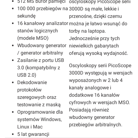
512 MS bufor pamięci
oscyloskopy PicoScope serii
100 000 przebiegów na
3000D są małe, lekkie i
sekundę
przenośne, dzięki czemu
16 kanałowy analizator
można je łatwo wsunąć do
stanów logicznych
torby na laptopa.
(modele MSO)
Jednocześnie przy tych
Wbudowany generator
niewielkich gabarytach
/ generator arbitralny
oferują wysoką wydajność.
Zasilanie z portu USB
Oscyloskopy serii PicoScope
3.0 (kompatybilny z
3000D występują w wersjach
USB 2.0)
wyposażonych w 2 lub 4
Dekodowanie
kanały analogowe i
protokołów
dodatkowe 16 kanałów
szeregowych oraz
cyfrowych w wersjach MSO.
testowanie z maską
Posiadają również
Oprogramowanie dla
wbudowny generator
systemów Windows,
przebiegów arbitralnych.
Linux i Mac
5 lat gwarancji