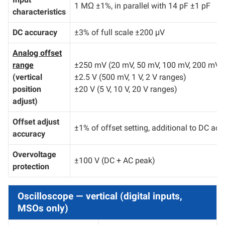
1 MΩ ±1%, in parallel with 14 pF ±1 pF
characteristics
DC accuracy
±3% of full scale ±200 μV
Analog offset
range
±250 mV (20 mV, 50 mV, 100 mV, 200 mV 
(vertical
±2.5 V (500 mV, 1 V, 2 V ranges)
position
±20 V (5 V, 10 V, 20 V ranges)
adjust)
Offset adjust
±1% of offset setting, additional to DC ac
accuracy
Overvoltage
±100 V (DC + AC peak)
protection
Oscilloscope — vertical (digital inputs,
MSOs only)