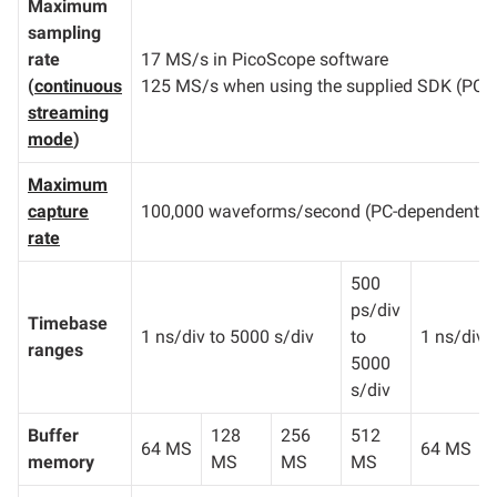
Maximum
sampling
rate
17 MS/s in PicoScope software
(
continuous
125 MS/s when using the supplied SDK (PC-
streaming
mode
)
Maximum
capture
100,000 waveforms/second (PC-dependent)
rate
500
ps/div
Timebase
1 ns/div to 5000 s/div
to
1 ns/div 
ranges
5000
s/div
Buffer
128
256
512
64 MS
64 MS
memory
MS
MS
MS