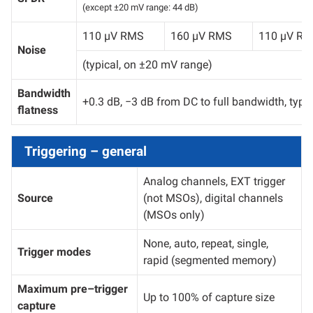
(except ±20 mV range: 44 dB)
110 µV RMS
160 µV RMS
110 µV R
Noise
(typical, on ±20 mV range)
Bandwidth
+0.3 dB, −3 dB from DC to full bandwidth, typic
flatness
Triggering – general
Analog channels, EXT trigger
Source
(not MSOs), digital channels
(MSOs only)
None, auto, repeat, single,
Trigger modes
rapid (segmented memory)
Maximum pre–trigger
Up to 100% of capture size
capture