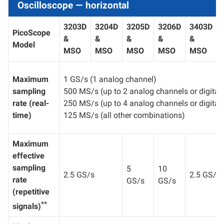
Oscilloscope — horizontal
3203D
3204D
3205D
3206D
3403D
PicoScope
&
&
&
&
&
Model
MSO
MSO
MSO
MSO
MSO
Maximum
1 GS/s (1 analog channel)
sampling
500 MS/s (up to 2 analog channels or digital 
rate (real-
250 MS/s (up to 4 analog channels or digital 
time)
125 MS/s (all other combinations)
Maximum
effective
sampling
5
10
2.5 GS/s
2.5 GS/s
rate
GS/s
GS/s
(repetitive
**
signals)