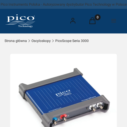
Pico Instruments Polska - Autoryzowany dystrybutor Pico Technology w Polsce
Produkty w koszyk
Zaloguj się
Koszyk
Menu
Strona główna
Oscyloskopy
PicoScope Seria 3000