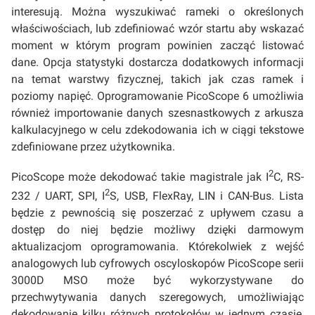
interesują. Można wyszukiwać rameki o określonych
właściwościach, lub zdefiniować wzór startu aby wskazać
moment w którym program powinien zacząć listować
dane. Opcja statystyki dostarcza dodatkowych informacji
na temat warstwy fizycznej, takich jak czas ramek i
poziomy napięć. Oprogramowanie PicoScope 6 umożliwia
również importowanie danych szesnastkowych z arkusza
kalkulacyjnego w celu zdekodowania ich w ciągi tekstowe
zdefiniowane przez użytkownika.
2
PicoScope może dekodować takie magistrale jak I
C, RS-
2
232 / UART, SPI, I
S, USB, FlexRay, LIN i CAN-Bus. Lista
będzie z pewnością się poszerzać z upływem czasu a
dostęp do niej będzie możliwy dzięki darmowym
aktualizacjom oprogramowania. Którekolwiek z wejść
analogowych lub cyfrowych oscyloskopów PicoScope serii
3000D MSO może być wykorzystywane do
przechwytywania danych szeregowych, umożliwiając
dekodowanie kilku różnych protokołów w jednym czasie,