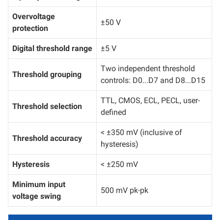
Overvoltage
±50 V
protection
Digital threshold range
±5 V
Two independent threshold
Threshold grouping
controls: D0...D7 and D8...D15
TTL, CMOS, ECL, PECL, user-
Threshold selection
defined
< ±350 mV (inclusive of
Threshold accuracy
hysteresis)
Hysteresis
< ±250 mV
Minimum input
500 mV pk-pk
voltage swing