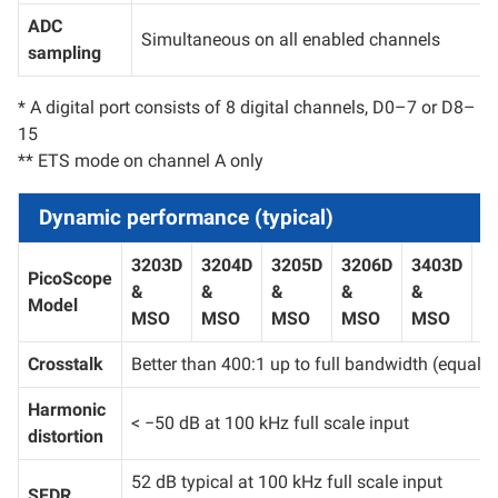
ADC
Simultaneous on all enabled channels
sampling
* A digital port consists of 8 digital channels, D0–7 or D8–
15
** ETS mode on channel A only
Dynamic performance (typical)
3203D
3204D
3205D
3206D
3403D
3
PicoScope
&
&
&
&
&
&
Model
MSO
MSO
MSO
MSO
MSO
M
Crosstalk
Better than 400:1 up to full bandwidth (equal 
Harmonic
< −50 dB at 100 kHz full scale input
distortion
52 dB typical at 100 kHz full scale input
SFDR