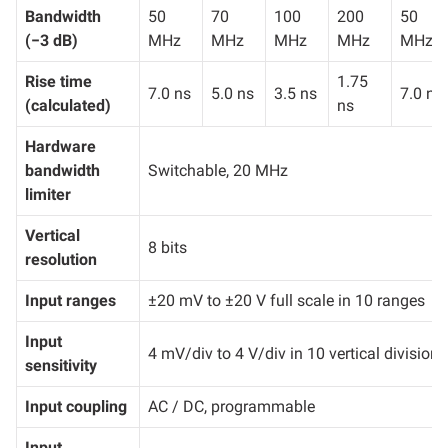
Bandwidth
50
70
100
200
50
(−3 dB)
MHz
MHz
MHz
MHz
MHz
Rise time
1.75
7.0 ns
5.0 ns
3.5 ns
7.0 ns
(calculated)
ns
Hardware
bandwidth
Switchable, 20 MHz
limiter
Vertical
8 bits
resolution
Input ranges
±20 mV to ±20 V full scale in 10 ranges
Input
4 mV/div to 4 V/div in 10 vertical divisions
sensitivity
Input coupling
AC / DC, programmable
Input