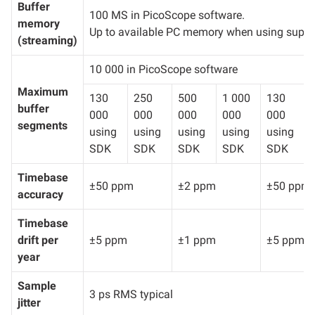
Buffer
100 MS in PicoScope software.
memory
Up to available PC memory when using suppl
(streaming)
10 000 in PicoScope software
Maximum
130
250
500
1 000
130
buffer
000
000
000
000
000
segments
using
using
using
using
using
SDK
SDK
SDK
SDK
SDK
Timebase
±50 ppm
±2 ppm
±50 ppm
accuracy
Timebase
drift per
±5 ppm
±1 ppm
±5 ppm
year
Sample
3 ps RMS typical
jitter