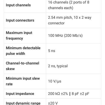
16 channels (2 ports of 8
Input channels
channels each)
2.54 mm pitch, 10 x 2 way
Input connectors
connector
Maximum input
100 MHz (200 Mb/s)
frequency
Minimum detectable
5 ns
pulse width
Channel-to-channel
2 ns, typical
skew
Minimum input slew
10 V/µs
rate
Input impedance
200 kΩ ±2% ∥ 8 pF ±2 pF
Input dynamic range
±20 V