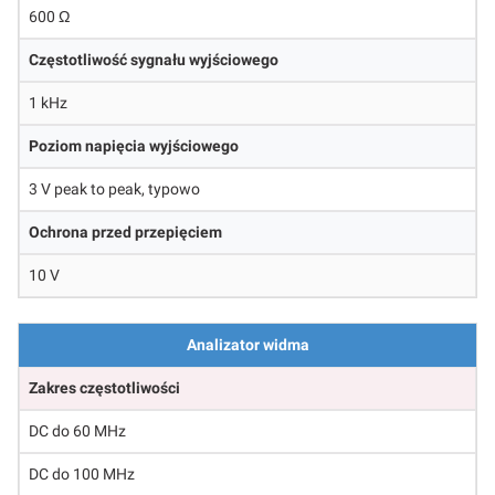
600 Ω
Częstotliwość sygnału wyjściowego
1 kHz
Poziom napięcia wyjściowego
3 V peak to peak, typowo
Ochrona przed przepięciem
10 V
Analizator widma
Zakres częstotliwości
DC do 60 MHz
DC do 100 MHz