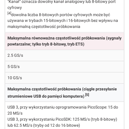
"Kanał” oznacza dowolny kanał analogowy lub 8-bitowy port
cyfrowy
[4]
dowolna liczba 8-bitowych portów cyfrowych może być
używana w trybach 15-bitowych i 16-bitowych bez wpływu na
maksymalną częstotliwość próbkowania
Maksymalna równoważna częstotliwość próbkowania (sygnały
powtarzalne; tylko tryb 8-bitowy, tryb ETS)
2.5 GS/s
5 GS/s
10 GS/s
Maksymalna częstotliwość próbkowania (ciągłe przesyłanie
[5]
strumieniowe USB do pamięci komputera)
USB 3, przy wykorzystaniu oprogramowania PicoScope: 15 do
20 MS/s
USB 3, przy wykorzystaniu PicoSDK: 125 MS/s (tryb 8-bitowy)
lub 62.5 MS/s (tryby od 12 do 16 bitowe)