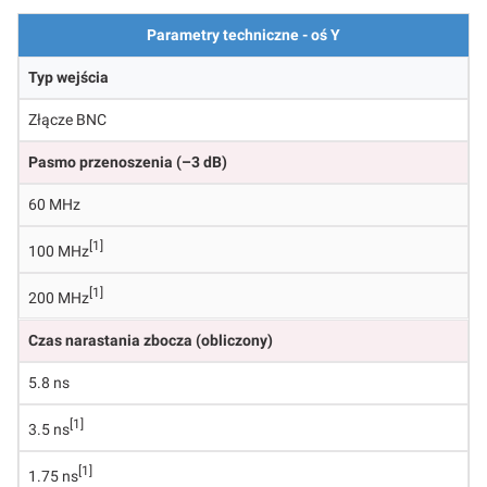
Parametry techniczne - oś Y
Typ wejścia
Złącze BNC
Pasmo przenoszenia (–3 dB)
60 MHz
[1]
100 MHz
[1]
200 MHz
Czas narastania zbocza (obliczony)
5.8 ns
[1]
3.5 ns
[1]
1.75 ns