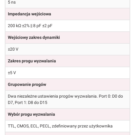
5 ns
Impedancja wejściowa
200 kΩ ±2% || 8 pF ±2 pF
Wejściowy zakres dynamiki
±20 V
Zakres progu wyzwalania
±5 V
Grupowanie progów
Dwa niezależne ustawienia progów wyzwalania. Port 0: D0 do
D7, Port 1: D8 do D15
Wybór progu wyzwalania
TTL, CMOS, ECL, PECL, zdefiniowany przez użytkownika