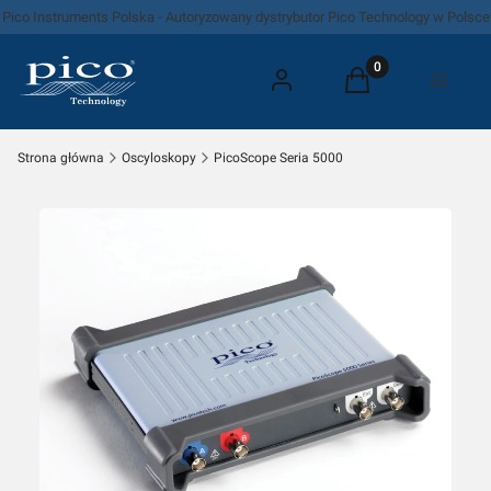
Pico Instruments Polska - Autoryzowany dystrybutor Pico Technology w Polsce
Produkty w koszyk
Zaloguj się
Koszyk
Menu
Strona główna
Oscyloskopy
PicoScope Seria 5000