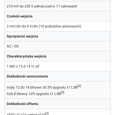
±10 mV do ±20 V pełnej scali w 11 zakresach
Czułość wejścia
2 mV/div do 4 V/div (10 podziałów pionowych)
Sprzężenie wejścia
AC / DC
Charakterystyka wejścia
1 MΩ ± 1% || 14 ±1 pF
Dokładność wzmocnienia
[3]
tryby 12 do 16 bitowe: ±0.5% sygnału ±1 LSB
[3]
tryb 8 bitowy: ±2% sygnału ±1 LSB
Dokładność offsetu
[3]
±500 µV ±1% pełnej skali