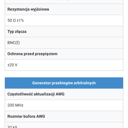
Rezystancja wyjściowa
50 Ω ±1%
Typ złącza
BNC(f)
Ochrona przed przepięciem
±20 V
Generator przebiegów arbitralnych
Częstotliwość aktualizacji AWG
200 MHz
Rozmiar bufora AWG
32 kS