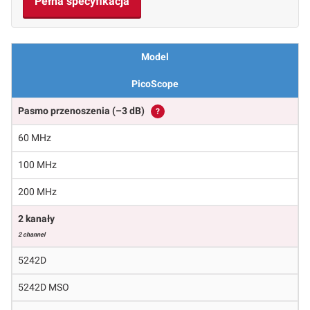
Pełna specyfikacja
Model
PicoScope
Pasmo przenoszenia (–3 dB)
?
60 MHz
100 MHz
200 MHz
2 kanały
2 channel
5242D
5242D MSO