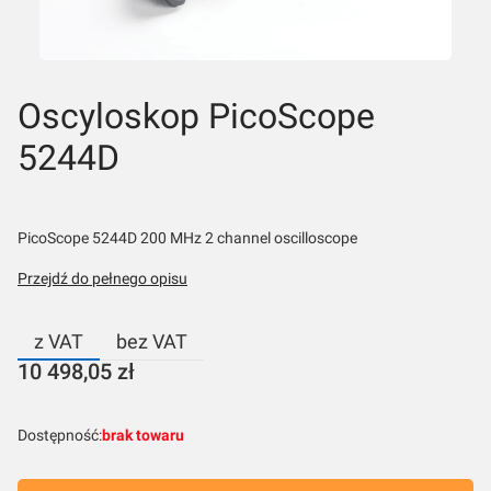
Oscyloskop PicoScope
5244D
PicoScope 5244D 200 MHz 2 channel oscilloscope
Przejdź do pełnego opisu
z VAT
bez VAT
Cena
10 498,05 zł
Dostępność:
brak towaru