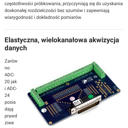
częstotliwości próbkowania, przyczyniają się do uzyskania
doskonałej rozdzielczości bez szumów i zapewniają
wiarygodność i dokładność pomiarów.
Elastyczna, wielokanałowa akwizycja
danych
Zarów
no
ADC-
20 jak
i ADC-
24
posia
dają
prawd
ziwe