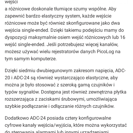
wejści
a różnicowe doskonale tłumiące szumy wspólne. Aby
zapewnić bardzo elastyczny system, każde wejście
różnicowe może być również skonfigurowane jako dwa
wejścia single-ended. Dzięki takiemu podejściu mamy do
dyspozycji maksymalnie osiem wejść różnicowych lub 16
wejść single-ended. Jeśli potrzebujesz więcej kanałów,
możesz używać wielu rejestratorów danych PicoLog na
tym samym komputerze.
Dzięki siedmiu dwubiegunowym zakresom napięcia, ADC-
20 i ADC-24 są również wystarczająco elastyczne, aby
można je było stosować z szeroką gamą czujników i
typów sygnałów. Dostępna jest również zewnętrzna płytka
rozszerzająca z zaciskami śrubowymi, umożliwiająca
szybkie podłączanie i odłączanie różnych czujników.
Dodatkowo ADC-24 posiada cztery konfigurowalne
cyfrowe kanały wejścia/wyjścia, które można wykorzystać
do sterowania alarmami lub innymi urządzeniami.