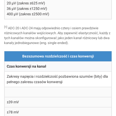
20 µV (zakres ±625 mV)
36 µV (zakres ±1250 mV)
400 µV (zakres ±2500 mV)
[1]
ADC-20 i ADC-24 mają odpowiednio cztery i osiem prawdziwie
różnicowych kanałów wejściowych. Aby zapewnić elastyczność, każdy z
tych kanałów można skonfigurować jako jeden kanał różnicowy lub dwa
kanały jednobiegunowe (eng. single-ended).
Bezszumowa rozdzielczość i czas konwersji
Czas konwersji na kanał
Zakresy napięcia i rozdzielczość pozbawiona szumów (bity) dla
pełnego zakresu czasów konwersji
±39 mV
±78 mV