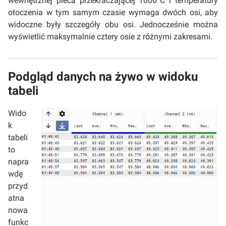
wewnętrznej pieca przekraczającej 1000°C i temperatury
otoczenia w tym samym czasie wymaga dwóch osi, aby
widoczne były szczegóły obu osi. Jednocześnie można
wyświetlić maksymalnie cztery osie z różnymi zakresami.
Podgląd danych na żywo w widoku
tabeli
Wido
k
tabeli
to
napra
wdę
przyd
atna
nowa
funkc