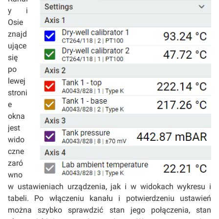
y i
Osie
znajd
ujące
się
po
lewej
stroni
e
okna
jest
wido
czne
zaró
wno
w ustawieniach urządzenia, jak i w widokach wykresu i
tabeli. Po włączeniu kanału i potwierdzeniu ustawień
można szybko sprawdzić stan jego połączenia, stan