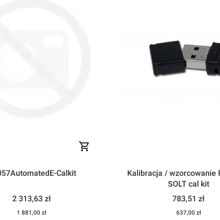
57AutomatedE-Calkit
Kalibracja / wzorcowanie Premium
SOLT cal kit
Cena
Cena
2 313,63 zł
783,51 zł
Cena
Cena
1 881,00 zł
637,00 zł