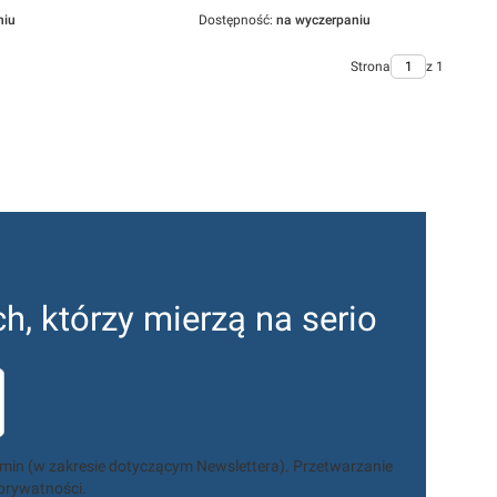
niu
Dostępność:
na wyczerpaniu
Strona
z 1
ch, którzy mierzą na serio
amin (w zakresie dotyczącym Newslettera). Przetwarzanie
 prywatności.