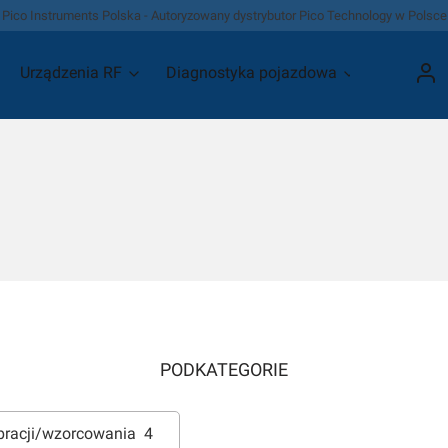
Pico Instruments Polska - Autoryzowany dystrybutor Pico Technology w Polsce
Urządzenia RF
Diagnostyka pojazdowa
Promocje
Zalo
a
PODKATEGORIE
ibracji/wzorcowania
4