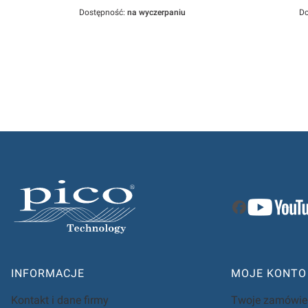
Dostępność:
na wyczerpaniu
Do
Linki w stopce
INFORMACJE
MOJE KONTO
Kontakt i dane firmy
Twoje zamówie