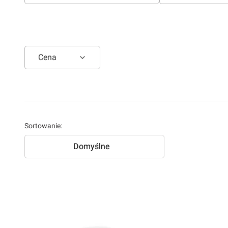
Cena
Koniec filtrów
Lista produktów
Sortowanie:
Domyślne