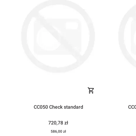
CC050 Check standard
CC0
Cena
720,78 zł
Cena
586,00 zł