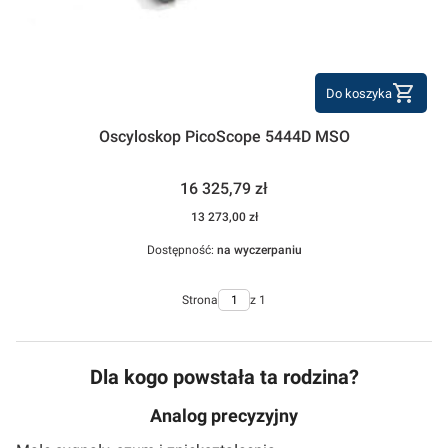
Do koszyka
Oscyloskop PicoScope 5444D MSO
Cena
16 325,79 zł
Cena
13 273,00 zł
Dostępność:
na wyczerpaniu
Strona
z 1
Dla kogo powstała ta rodzina?
Analog precyzyjny