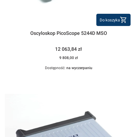
Do koszyka
Oscyloskop PicoScope 5244D MSO
Cena
12 063,84 zł
Cena
9 808,00 zł
Dostępność:
na wyczerpaniu