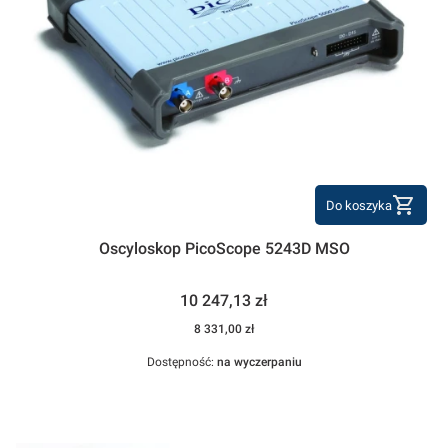
Do koszyka
Oscyloskop PicoScope 5243D MSO
Cena
10 247,13 zł
Cena
8 331,00 zł
Dostępność:
na wyczerpaniu