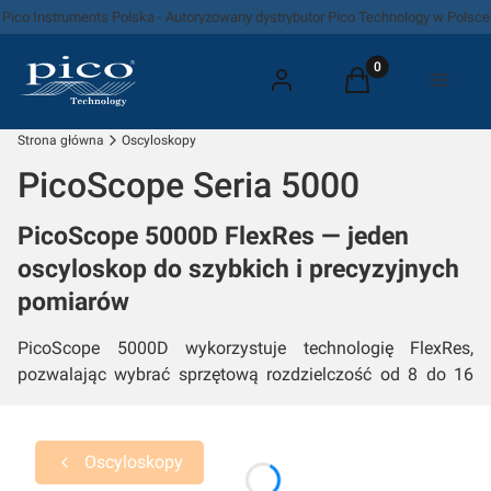
Pico Instruments Polska - Autoryzowany dystrybutor Pico Technology w Polsce
Produkty w koszyk
Zaloguj się
Koszyk
Menu
Strona główna
Oscyloskopy
PicoScope Seria 5000
PicoScope 5000D FlexRes — jeden
oscyloskop do szybkich i precyzyjnych
pomiarów
PicoScope 5000D wykorzystuje technologię FlexRes,
pozwalając wybrać sprzętową rozdzielczość od 8 do 16
bitów. Seria oferuje 2 lub 4 kanały, pasmo do 200 MHz,
próbkowanie do 1 GS/s i pamięć do 512 MS. Wersje MSO
dodają 16 kanałów cyfrowych.
Oscyloskopy