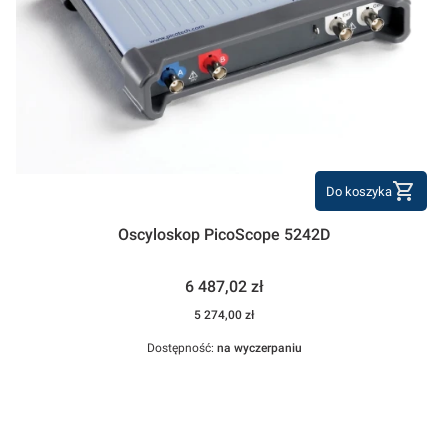
Do koszyka
Oscyloskop PicoScope 5242D
Cena
6 487,02 zł
Cena
5 274,00 zł
Dostępność:
na wyczerpaniu