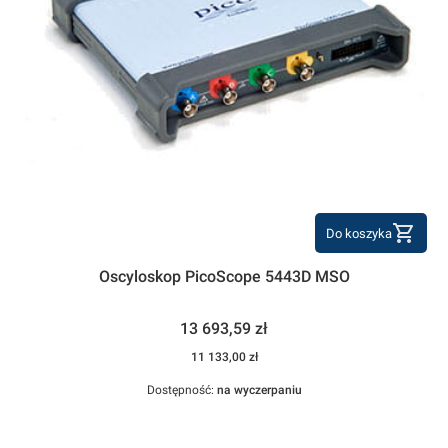
Do koszyka
Oscyloskop PicoScope 5443D MSO
Cena
13 693,59 zł
Cena
11 133,00 zł
Dostępność:
na wyczerpaniu