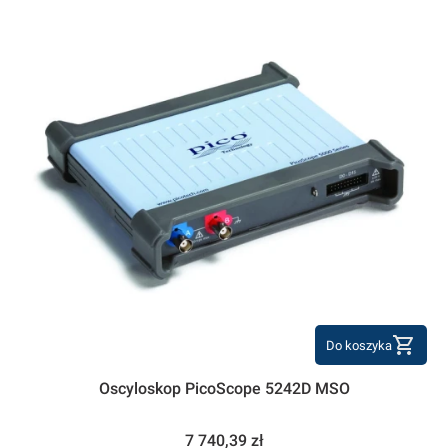
Do koszyka
Oscyloskop PicoScope 5242D MSO
Cena
7 740,39 zł