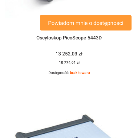
Powiadom mnie o dostępności
Oscyloskop PicoScope 5443D
Cena
13 252,03 zł
Cena
10 774,01 zł
Dostępność:
brak towaru