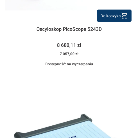
Do koszyka
Oscyloskop PicoScope 5243D
Cena
8 680,11 zł
Cena
7 057,00 zł
Dostępność:
na wyczerpaniu