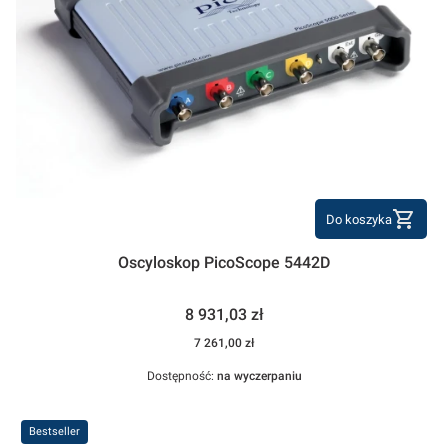
Do koszyka
Oscyloskop PicoScope 5442D
Cena
8 931,03 zł
Cena
7 261,00 zł
Dostępność:
na wyczerpaniu
Bestseller