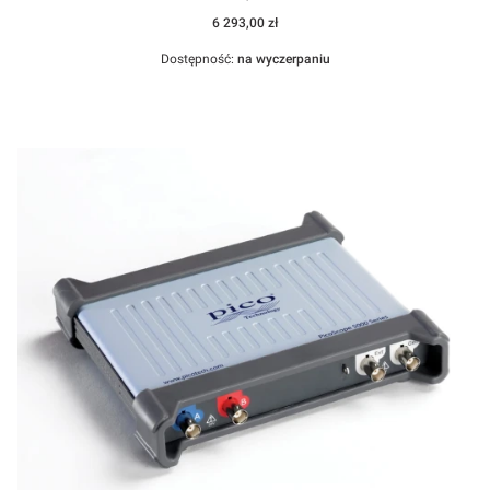
Cena
6 293,00 zł
Dostępność:
na wyczerpaniu